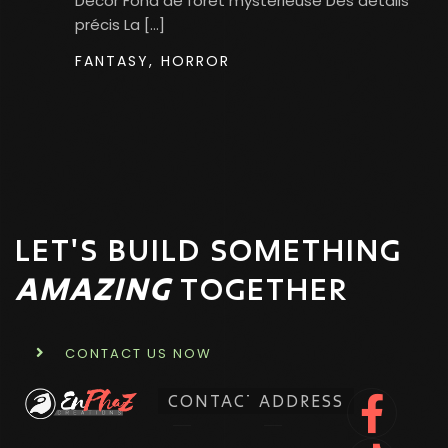
Décor​ Fond de forêt mystérieuse Des détails
précis La […]
FANTASY,
HORROR
LET'S BUILD SOMETHING
AMAZING
TOGETHER
CONTACT US NOW
CONTACT
ADDRESS