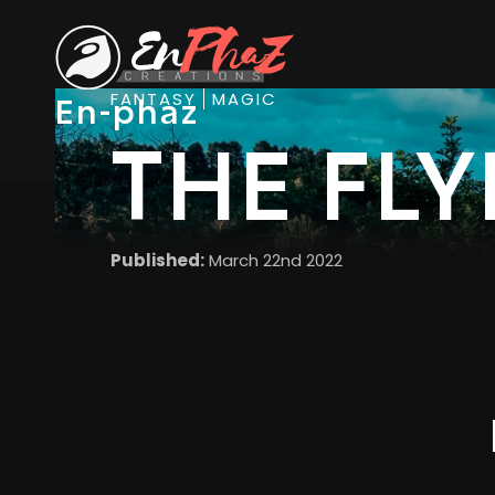
FANTASY
MAGIC
En-phaz
THE FLY
Published:
March 22nd 2022